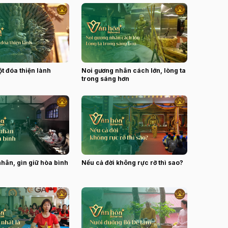
t đóa thiện lành
Noi gương nhân cách lớn, lòng ta
trong sáng hơn
 nhân, gìn giữ hòa bình
Nếu cả đời không rực rỡ thì sao?