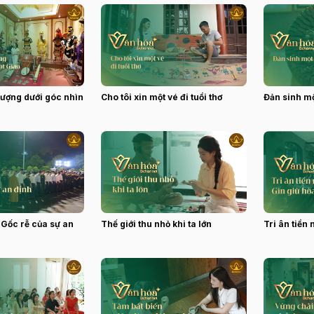
tượng dưới góc nhìn
Cho tôi xin một vé đi tuổi thơ
Đản sinh mộ
 Gốc rễ của sự an
Thế giới thu nhỏ khi ta lớn
Tri ân tiền