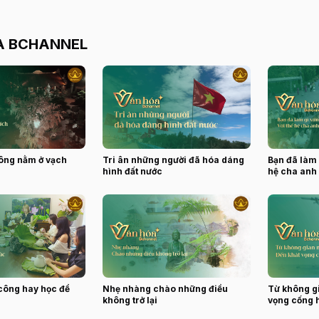
A BCHANNEL
ông nằm ở vạch
Tri ân những người đã hóa dáng
Bạn đã làm 
hình đất nước
hệ cha anh 
công hay học để
Nhẹ nhàng chào những điều
Từ không g
không trở lại
vọng cống 