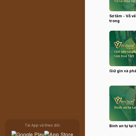
Sơ tâm - Vỗ về
trong
Giữ gìn và phá
Tải App và theo dõi:
Bình an tự tại