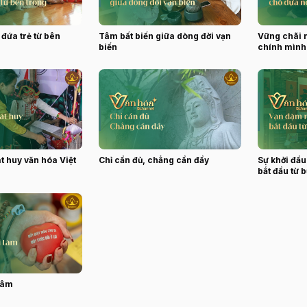
 đứa trẻ từ bên
Tâm bất biến giữa dòng đời vạn
Vững chãi n
biến
chính mình
t huy văn hóa Việt
Chỉ cần đủ, chẳng cần đầy
Sự khởi đầ
bắt đầu từ 
 tâm