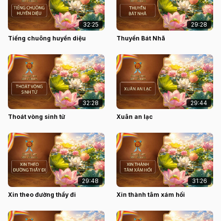
32:25
29:28
Tiếng chuông huyền diệu
Thuyền Bát Nhã
32:28
29:44
Thoát vòng sinh tử
Xuân an lạc
29:48
31:26
Xin theo đường thầy đi
Xin thành tâm xám hối