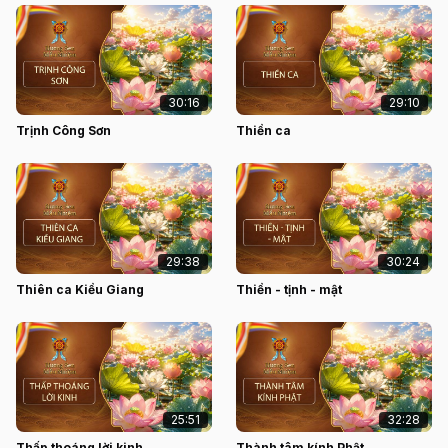
30:16
29:10
Trịnh Công Sơn
Thiền ca
29:38
30:24
Thiên ca Kiều Giang
Thiền - tịnh - mật
25:51
32:28
Thấp thoáng lời kinh
Thành tâm kính Phật