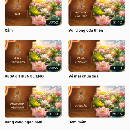
30:52
31:42
Xẩm
Vui trong cửa thiền
29:55
31:33
VESAK THIENGLIENG
Về mái chùa xưa
31:00
29:36
Vang vọng ngàn năm
Uơm mầm