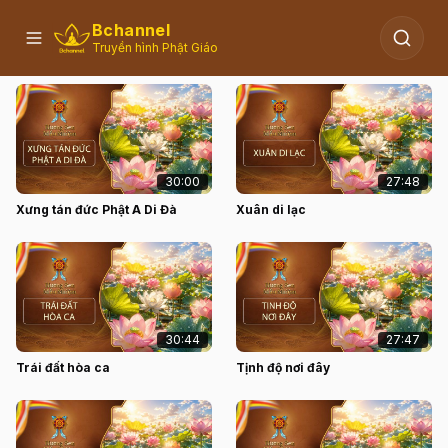
Bchannel
Truyền hình Phật Giáo
HƯƠNG SEN MÀU NHIỆM
30:00
27:48
Xưng tán đức Phật A Di Đà
Xuân di lạc
30:44
27:47
Trái đất hòa ca
Tịnh độ nơi đây