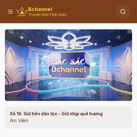
Bchannel
Truyền hình Phật Giáo
Số 16. Giữ hồn dân tộc - Giữ nhịp quê hương
00:11
/
40:37
An Viên