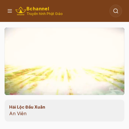
Bchannel
Truyền hình Phật Giáo
Hái Lộc Đầu Xuân
00:09
/
08:41
An Viên