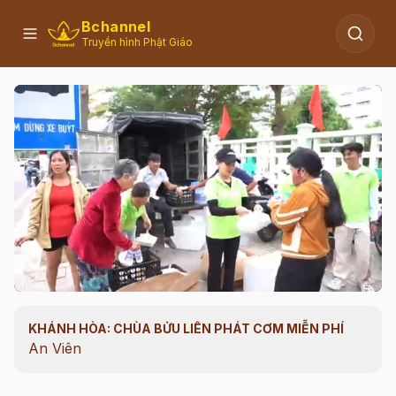
Bchannel
Truyền hình Phật Giáo
KHÁNH HÒA: CHÙA BỬU LIÊN PHÁT CƠM MIỄN PHÍ
00:08
/
00:15
An Viên