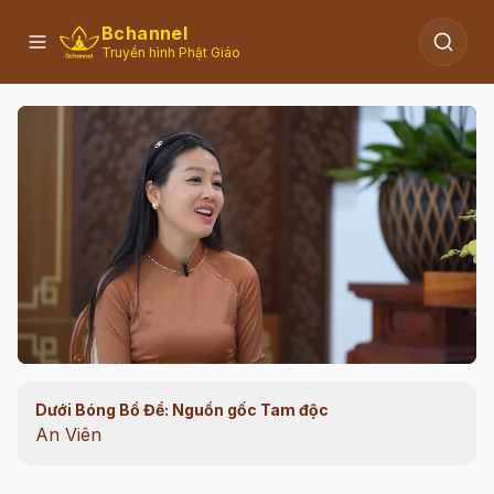
Bchannel
Truyền hình Phật Giáo
Dưới Bóng Bồ Đề: Nguồn gốc Tam độc
00:11
/
12:34
An Viên