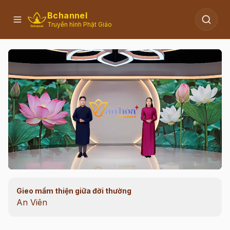
Bchannel
Truyền hình Phật Giáo
Gieo mầm thiện giữa đời thường
00:11
/
06:28
An Viên