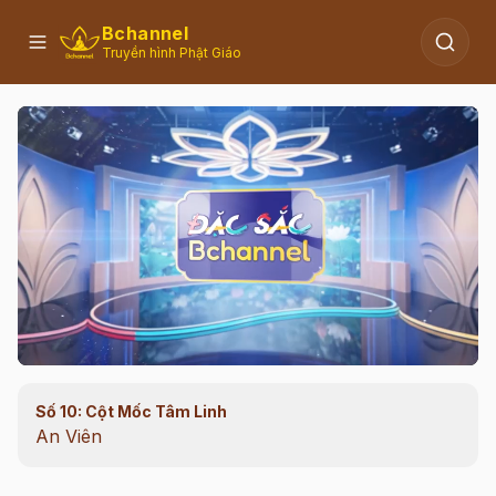
Bchannel
Truyền hình Phật Giáo
Số 10: Cột Mốc Tâm Linh
00:11
/
39:32
An Viên