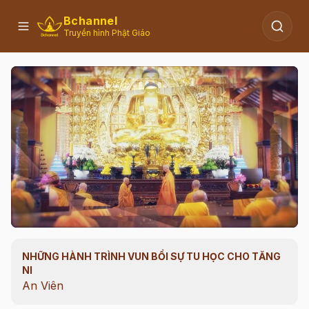
Bchannel
Truyền hình Phật Giáo
NHỮNG HÀNH TRÌNH VUN BỒI SỰ TU HỌC CHO TĂNG
00:11
/
08:04
NI
An Viên