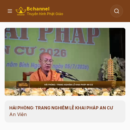
Bchannel
Truyền hình Phật Giáo
HẢI PHÒNG: TRANG NGHIÊM LỄ KHAI PHÁP AN CƯ
00:06
/
00:19
An Viên