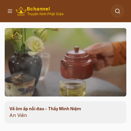
Bchannel
Truyền hình Phật Giáo
Về ôm ấp nỗi đau - Thầy Minh Niệm
00:11
/
34:53
An Viên