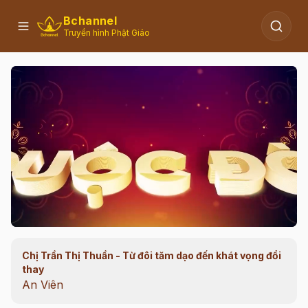
Bchannel
Truyền hình Phật Giáo
Chị Trần Thị Thuần - Từ đôi tăm dạo đến khát vọng đổi
00:11
/
44:32
thay
An Viên