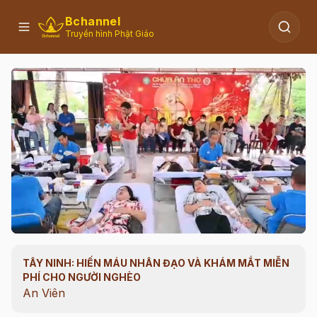
Bchannel
Truyền hình Phật Giáo
TÂY NINH: HIẾN MÁU NHÂN ĐẠO VÀ KHÁM MẮT MIỄN
00:08
/
00:30
PHÍ CHO NGƯỜI NGHÈO
An Viên