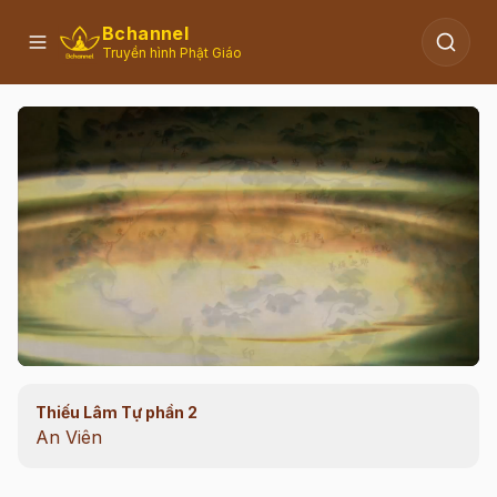
Bchannel
Truyền hình Phật Giáo
Thiếu Lâm Tự phần 2
00:12
/
26:48
An Viên