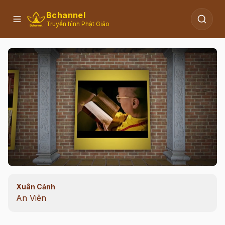
Bchannel
Truyền hình Phật Giáo
Xuân Cảnh
00:10
/
14:20
An Viên