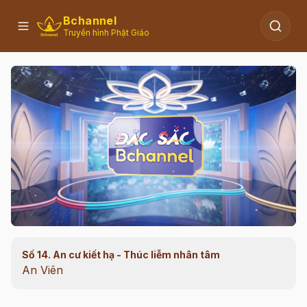
Bchannel
Truyền hình Phật Giáo
Số 14. An cư kiết hạ - Thúc liễm nhân tâm
00:12
/
40:36
An Viên