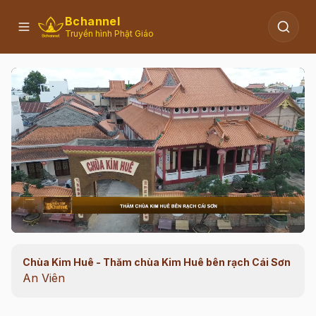
Bchannel
Truyền hình Phật Giáo
Chùa Kim Huê - Thăm chùa Kim Huê bên rạch Cái Sơn
00:11
/
02:44
An Viên