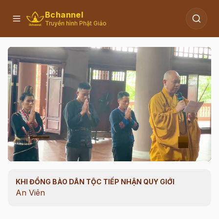
Bchannel
Truyền hình Phật Giáo
KHI ĐỒNG BÀO DÂN TỘC TIẾP NHẬN QUY GIỚI
00:11
/
01:42
An Viên