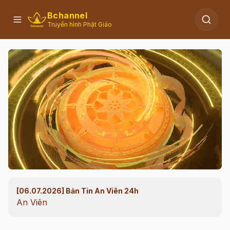
Bchannel
Truyền hình Phật Giáo
[06.07.2026] Bản Tin An Viên 24h
00:12
/
29:32
An Viên