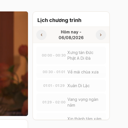
Lịch chương trình
Hôm nay -
‹
›
06/08/2026
Xưng tán Đức
00:00 - 00:30
Phật A Di Đà
Về mái chùa xưa
00:30 - 01:01
Xuân Di Lặc
01:01 - 01:29
Vang vọng ngàn
01:29 - 02:00
năm
Xin thành tâm xám
02:00 - 02:31
hối